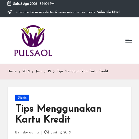
Sab, 8 Agu 2026
-
3:14:04 PM
Subscribe to our newsletter & never miss our best posts.
Subscribe Now!
Skip
to
In
content
Blog
ini
fo
menyediakan
berbagai
r
informasi
m
mengenai
hal
a
Home
2018
Juni
12
Tips Menggunakan Kartu Kredit
yang
anda
si
butuhkan.
T
Posted
Bisnis
e
in
Tips Menggunakan
r
Kartu Kredit
b
By
rizky aditia
Juni 12, 2018
Posted