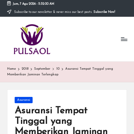
Jum, 7 Agu 2026
-
11:32:00 AM
Subscribe to our newsletter & never miss our best posts.
Subscribe Now!
Skip
to
In
content
Blog
ini
fo
menyediakan
berbagai
r
informasi
m
mengenai
hal
a
Home
2018
September
10
Asuransi Tempat Tinggal yang
yang
Memberikan Jaminan Terlengkap
anda
si
butuhkan.
T
e
Posted
Asuransi
in
Asuransi Tempat
r
Tinggal yang
b
Memberikan Jaminan