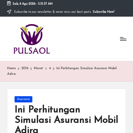
Sab, 8 Agu 2026
-
5:15:37 AM
Subscribe to our newsletter & never miss our best posts.
Subscribe Now!
Skip
to
In
content
Blog
ini
fo
menyediakan
berbagai
r
informasi
m
mengenai
hal
a
Home
2019
Maret
4
Inі Perhitungan Simulasi Asuransi Mobil
yang
Adira
anda
si
butuhkan.
T
e
Posted
Asuransi
in
Inі Perhitungan
r
Simulasi Asuransi Mobil
b
Adira