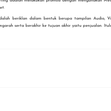
ing adalah melakukan promosi dengan mengunakan Media s
et.
adalah beriklan dalam bentuk berupa tampilan Audio, V
rah serta berakhir ke tujuan akhir yaitu penjualan. Itu