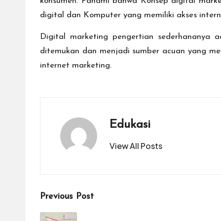
konsumen. Pahami bahwa Konsep digital market
digital dan Komputer yang memiliki akses intern
Digital marketing pengertian sederhananya 
ditemukan dan menjadi sumber acuan yang menga
internet marketing.
Edukasi
View All Posts
Post
Previous Post
navigation