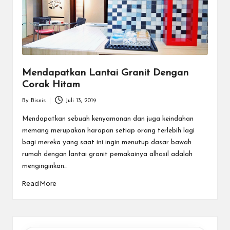
a
r
u
Mendapatkan Lantai Granit Dengan
Corak Hitam
By
Bisnis
Juli 13, 2019
Posted
by
Mendapatkan sebuah kenyamanan dan juga keindahan
memang merupakan harapan setiap orang terlebih lagi
bagi mereka yang saat ini ingin menutup dasar bawah
rumah dengan lantai granit pemakainya alhasil adalah
menginginkan…
Read More