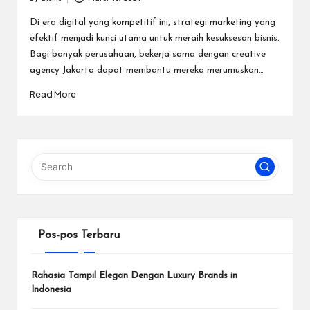
a
Posted
r
by
Di era digital yang kompetitif ini, strategi marketing yang
efektif menjadi kunci utama untuk meraih kesuksesan bisnis.
u
Bagi banyak perusahaan, bekerja sama dengan creative
agency Jakarta dapat membantu mereka merumuskan…
Read More
Pos-pos Terbaru
Rahasia Tampil Elegan Dengan Luxury Brands in
Indonesia