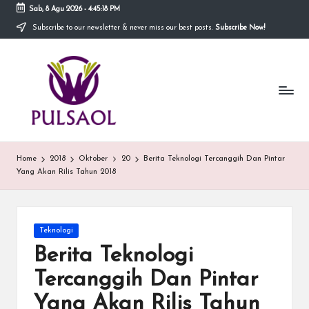
Sab, 8 Agu 2026
-
4:45:18 PM
Subscribe to our newsletter & never miss our best posts.
Subscribe Now!
Skip
to
In
content
Blog
ini
fo
menyediakan
berbagai
r
informasi
m
mengenai
hal
a
Home
2018
Oktober
20
Berita Teknologi Tercanggih Dan Pintar
yang
Yang Akan Rilis Tahun 2018
anda
si
butuhkan.
T
e
Posted
Teknologi
in
Berita Teknologi
r
Tercanggih Dan Pintar
b
Yang Akan Rilis Tahun