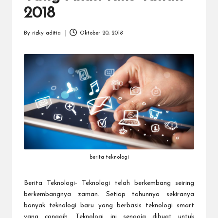
a
2018
r
u
By
rizky aditia
Oktober 20, 2018
Posted
by
berita teknologi
Berita Teknologi-
Teknologi telah berkembang seiring
berkembangnya zaman. Setiap tahunnya sekiranya
banyak teknologi baru yang berbasis teknologi smart
yang canggih. Teknologi ini sengaja dibuat untuk