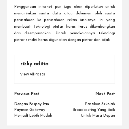
Penggunaan internet pun juga akan diperlukan untuk
mengirimkan suatu data atau dokumen oleh suatu
perusahaan ke perusahaan rekan bisnisnya. Ini yang
membuat
Teknologi
pintar harus terus dikembangkan
dan disempurnakan. Untuk pemakaiannya teknologi
pintar sendiri harus digunakan dengan pintar dan bijak.
rizky aditia
View All Posts
Post
Previous Post
Next Post
navigation
Dengan Faspay Izin
Pastikan Sekolah
Paymen Gateway
Broadcasting Yang Baik
Menjadi Lebih Mudah
Untuk Masa Depan