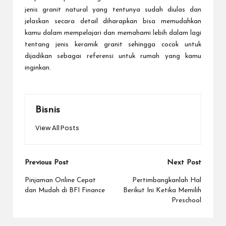
jenis granit natural yang tentunya sudah diulas dan
jelaskan secara detail diharapkan bisa memudahkan
kamu dalam mempelajari dan memahami lebih dalam lagi
tentang jenis keramik granit sehingga cocok untuk
dijadikan sebagai referensi untuk rumah yang kamu
inginkan.
Bisnis
View All Posts
Post
Previous Post
Next Post
navigation
Pinjaman Online Cepat
Pertimbangkanlah Hal
dan Mudah di BFI Finance
Berikut Ini Ketika Memilih
Preschool