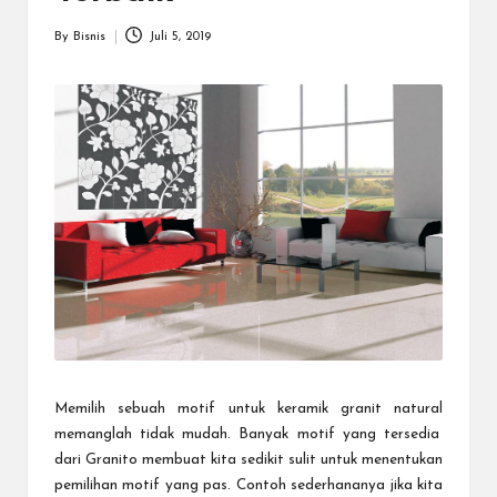
a
r
By
Bisnis
Juli 5, 2019
Posted
u
by
Memilih sebuah motif untuk
keramik granit natural
memanglah tidak mudah. Banyak motif yang tersedia
dari Granito membuat kita sedikit sulit untuk menentukan
pemilihan motif yang pas. Contoh sederhananya jika kita