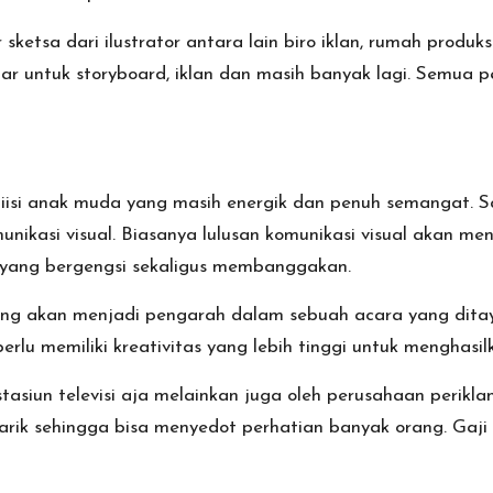
sa dari ilustrator antara lain biro iklan, rumah produks
r untuk storyboard, iklan dan masih banyak lagi. Semua p
n diisi anak muda yang masih energik dan penuh semangat. 
omunikasi visual. Biasanya lulusan komunikasi visual akan 
i yang bergengsi sekaligus membanggakan.
ng akan menjadi pengarah dalam sebuah acara yang ditayan
erlu memiliki kreativitas yang lebih tinggi untuk menghasi
stasiun televisi aja melainkan juga oleh perusahaan peri
rik sehingga bisa menyedot perhatian banyak orang. Gaji y