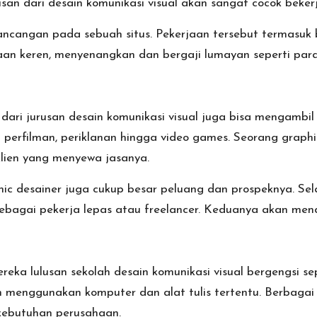
usan dari desain komunikasi visual akan sangat cocok beke
ncangan pada sebuah situs. Pekerjaan tersebut termasuk
aan keren, menyenangkan dan bergaji lumayan seperti para 
dari jurusan desain komunikasi visual juga bisa mengambil
rti perfilman, periklanan hingga video games. Seorang grap
lien yang menyewa jasanya.
hic desainer juga cukup besar peluang dan prospeknya. Sel
bagai pekerja lepas atau freelancer. Keduanya akan mend
eka lulusan sekolah desain komunikasi visual bergengsi sep
 menggunakan komputer dan alat tulis tertentu. Berbagai 
 kebutuhan perusahaan.