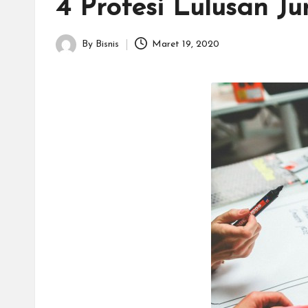
T
4 Profesi Lulusan J
e
By
Bisnis
Maret 19, 2020
Posted
r
by
b
a
r
u