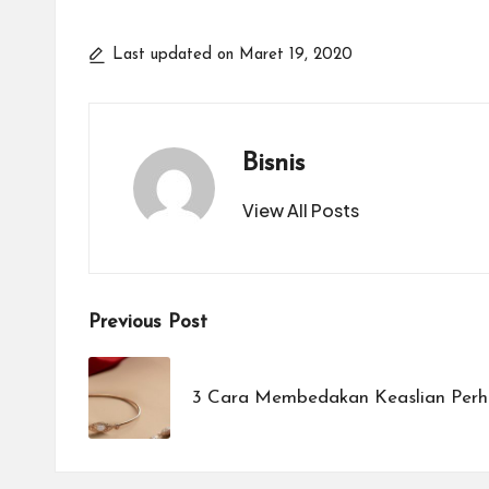
Last updated on Maret 19, 2020
Bisnis
View All Posts
Post
Previous Post
navigation
3 Cara Membedakan Keaslian Perhi