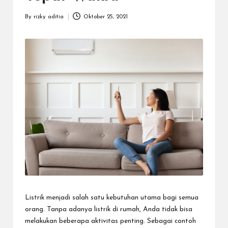
a
r
By
rizky aditia
Oktober 25, 2021
Posted
u
by
Listrik menjadi salah satu kebutuhan utama bagi semua
orang. Tanpa adanya listrik di rumah, Anda tidak bisa
melakukan beberapa aktivitas penting. Sebagai contoh