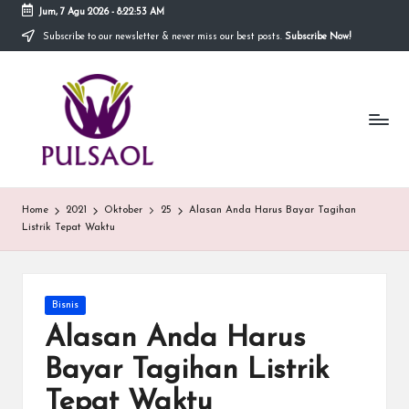
Jum, 7 Agu 2026
-
8:22:54 AM
Subscribe to our newsletter & never miss our best posts.
Subscribe Now!
Skip
to
In
content
Blog
ini
fo
menyediakan
berbagai
r
informasi
m
mengenai
hal
a
Home
2021
Oktober
25
Alasan Anda Harus Bayar Tagihan
yang
Listrik Tepat Waktu
anda
si
butuhkan.
T
e
Posted
Bisnis
in
Alasan Anda Harus
r
Bayar Tagihan Listrik
b
Tepat Waktu