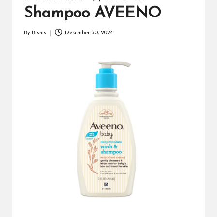
a
Shampoo AVEENO
r
u
By
Bisnis
Desember 30, 2024
Posted
by