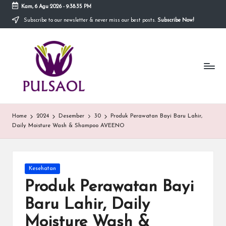
Kam, 6 Agu 2026
-
9:38:35 PM
Subscribe to our newsletter & never miss our best posts.
Subscribe Now!
Skip
to
In
content
Blog
ini
fo
menyediakan
berbagai
r
informasi
m
mengenai
hal
a
Home
2024
Desember
30
Produk Perawatan Bayi Baru Lahir,
yang
Daily Moisture Wash & Shampoo AVEENO
anda
si
butuhkan.
T
e
Posted
Kesehatan
in
Produk Perawatan Bayi
r
Baru Lahir, Daily
b
Moisture Wash &