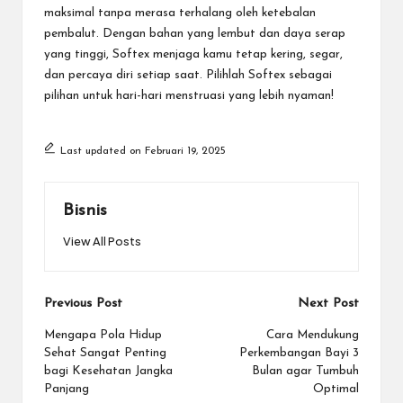
maksimal tanpa merasa terhalang oleh ketebalan
pembalut. Dengan bahan yang lembut dan daya serap
yang tinggi, Softex menjaga kamu tetap kering, segar,
dan percaya diri setiap saat. Pilihlah Softex sebagai
pilihan untuk hari-hari menstruasi yang lebih nyaman!
Last updated on Februari 19, 2025
Bisnis
View All Posts
Post
Previous Post
Next Post
navigation
Mengapa Pola Hidup
Cara Mendukung
Sehat Sangat Penting
Perkembangan Bayi 3
bagi Kesehatan Jangka
Bulan agar Tumbuh
Panjang
Optimal