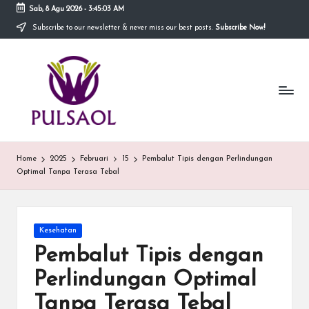
Sab, 8 Agu 2026
-
3:45:03 AM
Subscribe to our newsletter & never miss our best posts.
Subscribe Now!
Skip
to
In
content
Blog
ini
fo
menyediakan
berbagai
r
informasi
m
mengenai
hal
a
Home
2025
Februari
15
Pembalut Tipis dengan Perlindungan
yang
Optimal Tanpa Terasa Tebal
anda
si
butuhkan.
T
e
Posted
Kesehatan
in
Pembalut Tipis dengan
r
Perlindungan Optimal
b
Tanpa Terasa Tebal