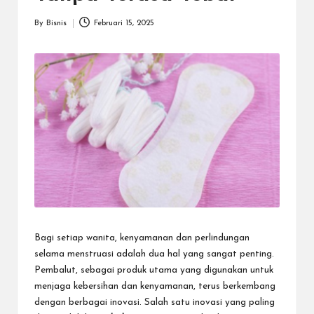
a
r
By
Bisnis
Februari 15, 2025
Posted
u
by
Bagi setiap wanita, kenyamanan dan perlindungan
selama menstruasi adalah dua hal yang sangat penting.
Pembalut, sebagai produk utama yang digunakan untuk
menjaga kebersihan dan kenyamanan, terus berkembang
dengan berbagai inovasi. Salah satu inovasi yang paling