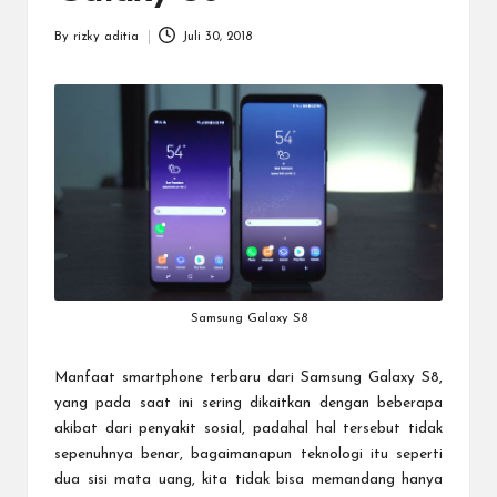
a
r
By
rizky aditia
Juli 30, 2018
Posted
u
by
Samsung Galaxy S8
Manfaat smartphone terbaru dari
Samsung Galaxy S8
,
yang pada saat ini sering dikaitkan dengan beberapa
akibat dari penyakit sosial, padahal hal tersebut tidak
sepenuhnya benar, bagaimanapun teknologi itu seperti
dua sisi mata uang, kita tidak bisa memandang hanya