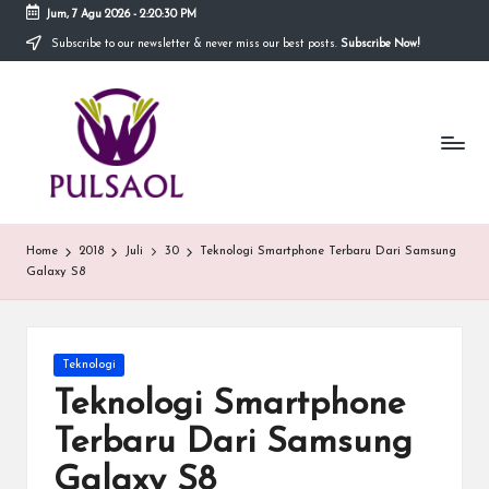
Jum, 7 Agu 2026
-
2:20:30 PM
Subscribe to our newsletter & never miss our best posts.
Subscribe Now!
Skip
to
In
content
Blog
ini
fo
menyediakan
berbagai
r
informasi
m
mengenai
hal
a
Home
2018
Juli
30
Teknologi Smartphone Terbaru Dari Samsung
yang
Galaxy S8
anda
si
butuhkan.
T
e
Posted
Teknologi
in
Teknologi Smartphone
r
Terbaru Dari Samsung
b
Galaxy S8