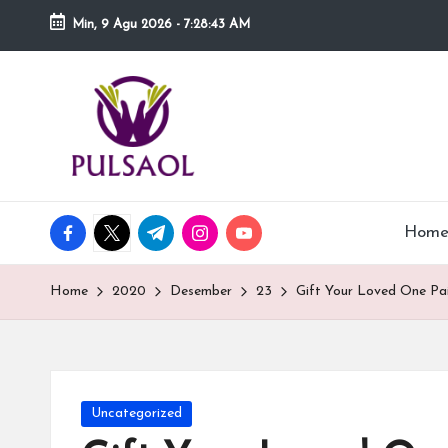
Min, 9 Agu 2026
-
7:28:43 AM
Skip
to
I
Blog
content
ini
n
menyediakan
berbagai
f
informasi
o
mengenai
facebook.com
twitter.com
t.me
instagram.com
youtube.com
Hom
hal
r
yang
Home
2020
Desember
23
Gift Your Loved One Pai
anda
m
butuhkan.
a
si
Posted
Uncategorized
in