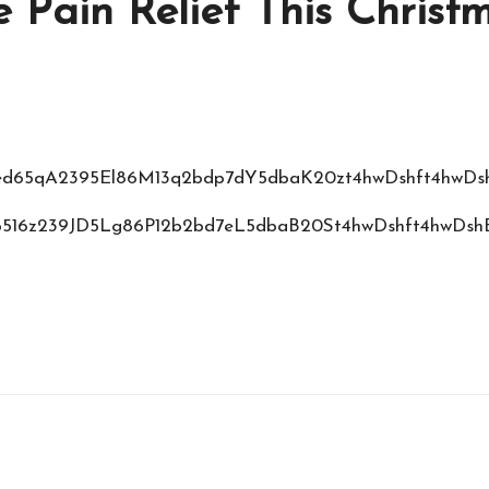
 Pain Relief This Christ
ar/ed65qA2395El86M13q2bdp7dY5dbaK20zt4hwDshft4hw
b516z239JD5Lg86P12b2bd7eL5dbaB20St4hwDshft4hwDsh