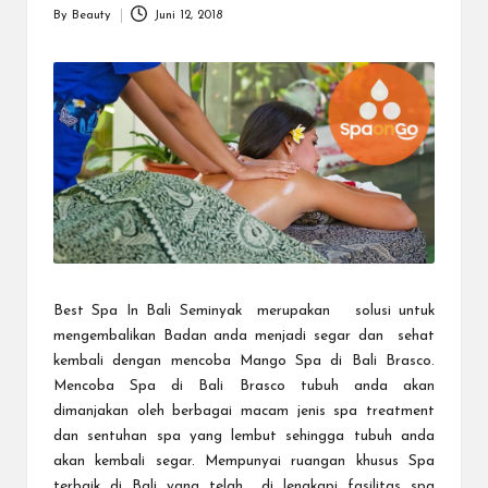
a
By
Beauty
Juni 12, 2018
Posted
r
by
u
Best Spa In Bali Seminyak
merupakan solusi untuk
mengembalikan Badan anda menjadi segar dan sehat
kembali dengan mencoba Mango Spa di Bali Brasco.
Mencoba Spa di Bali Brasco tubuh anda akan
dimanjakan oleh berbagai macam jenis spa treatment
dan sentuhan spa yang lembut sehingga tubuh anda
akan kembali segar. Mempunyai ruangan khusus Spa
terbaik di Bali yang telah di lengkapi fasilitas spa