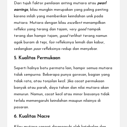
Dari tujuh faktor penilaian anting mutiara atau
pearl
earrings
, kilau mungkin merupakan yang paling penting
karena inilah yang memberikan keindahan unik pada
mutiara. Mutiara dengan kilau
excellent
menampilkan
refleksi yang terang dan tajam,
very good
tampak
terang dan hampir tajam,
good
terlihat terang namun
agak buram di tepi,
fair
refleksinya lemah dan kabur,
sedangkan
poor
refleksinya redup dan menyebar.
5. Kualitas Permukaan
Seperti halnya batu permata lain, hampir semua mutiara
tidak sempurna. Beberapa punya goresan, bagian yang
tidak rata, atau tonjolan kecil. Jika cacat permukaan
banyak atau parah, daya tahan dan nilai mutiara akan
menurun. Namun, cacat kecil atau minor biasanya tidak
terlalu memengaruhi keindahan maupun nilainya di
pasaran.
6. Kualitas Nacre
Kilau mutiara sangat dipengaruhi oleh ketebalan dan