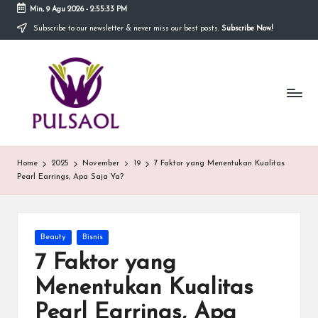
Min, 9 Agu 2026
-
2:55:33 PM
Subscribe to our newsletter & never miss our best posts.
Subscribe Now!
Skip
to
In
content
Blog
ini
fo
menyediakan
berbagai
r
informasi
m
mengenai
hal
a
Home
2025
November
19
7 Faktor yang Menentukan Kualitas
yang
Pearl Earrings, Apa Saja Ya?
anda
si
butuhkan.
T
e
Posted
Beauty
Bisnis
in
7 Faktor yang
r
Menentukan Kualitas
b
Pearl Earrings, Apa