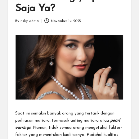
a
Saja Ya?
r
u
By
rizky aditia
November 19, 2025
Posted
by
Saat ini semakin banyak orang yang tertarik dengan
perhiasan mutiara, termasuk anting mutiara atau
pearl
earrings
. Namun, tidak semua orang mengetahui faktor-
faktor yang menentukan kualitasnya. Padahal kualitas