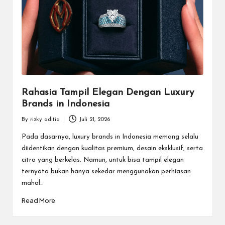
a
r
u
Rahasia Tampil Elegan Dengan Luxury
Brands in Indonesia
By
rizky aditia
Juli 21, 2026
Posted
by
Pada dasarnya, luxury brands in Indonesia memang selalu
diidentikan dengan kualitas premium, desain eksklusif, serta
citra yang berkelas. Namun, untuk bisa tampil elegan
ternyata bukan hanya sekedar menggunakan perhiasan
mahal…
Read More