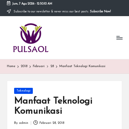
Jum, 7 Agu 2026
-
12:50:10 AM
Subscribe to our newsletter & never miss our best posts.
Subscribe Now!
Skip
to
In
content
Blog
ini
fo
menyediakan
berbagai
r
informasi
m
mengenai
hal
a
Home
2018
Februari
28
Manfaat Teknologi Komunikasi
yang
anda
si
butuhkan.
T
Posted
Teknologi
e
in
Manfaat Teknologi
r
Komunikasi
b
By
admin
Februari 28, 2018
Posted