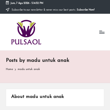
Jum, 7 Agu 2026
-
5:14:52 PM
Subscribe to our newsletter & never miss our best posts.
Subscribe Now!
Skip
to
In
content
Blog
ini
fo
menyediakan
berbagai
r
informasi
m
mengenai
hal
a
yang
Posts by madu untuk anak
anda
si
butuhkan.
Home
madu untuk anak
T
e
r
About madu untuk anak
b