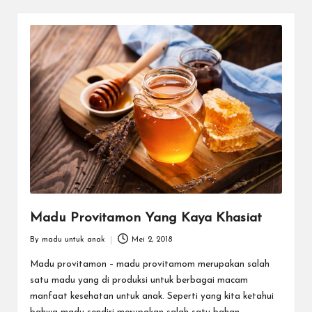
a
r
u
Madu Provitamon Yang Kaya Khasiat
By
madu untuk anak
Mei 2, 2018
Posted
by
Madu provitamon – madu provitamom merupakan salah
satu madu yang di produksi untuk berbagai macam
manfaat kesehatan untuk anak. Seperti yang kita ketahui