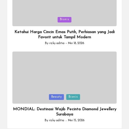
Posted
Bisnis
in
Ketahui Harga Cincin Emas Putih, Perhiasan yang Jadi
Favorit untuk Tampil Modern
By
rizky aditia
Mei 18, 2026
Posted
by
Posted
Beauty
Bisnis
in
MONDIAL: Destinasi Wajib Pecinta Diamond Jewellery
Surabaya
By
rizky aditia
Mei 15, 2026
Posted
by