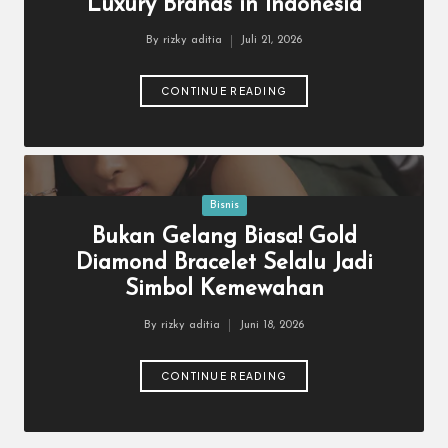
a
Luxury Brands in Indonesia
r
By
rizky aditia
Juli 21, 2026
Posted
u
by
CONTINUE READING
Posted
Bisnis
in
Bukan Gelang Biasa! Gold
Diamond Bracelet Selalu Jadi
Simbol Kemewahan
By
rizky aditia
Juni 18, 2026
Posted
by
CONTINUE READING